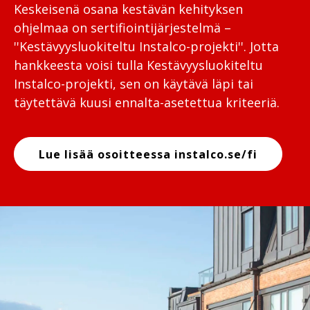
Keskeisenä osana kestävän kehityksen
ohjelmaa on sertifiointijärjestelmä –
''Kestävyysluokiteltu Instalco-projekti''. Jotta
hankkeesta voisi tulla Kestävyysluokiteltu
Instalco-projekti, sen on käytävä läpi tai
täytettävä kuusi ennalta-asetettua kriteeriä.
Lue lisää osoitteessa instalco.se/fi