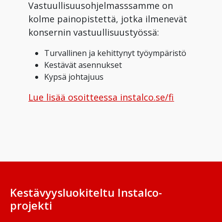
Vastuullisuusohjelmasssamme on
kolme painopistettä, jotka ilmenevät
konsernin vastuullisuustyössä:
Turvallinen ja kehittynyt työympäristö
Kestävät asennukset
Kypsä johtajuus
Lue lisää osoitteessa instalco.se/fi
Kestävyysluokiteltu Instalco-
projekti