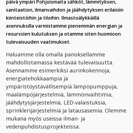
päivä ympäri Pohjoismaita sähköt, lämmityksen,
sanitaation, ilmanvaihdon ja jäähdytyksen erilaisiin
kiinteistöihin ja tiloihin. Ilmastoälykkäillä
asennuksilla varmistamme pienemmän energian ja
resurssien kulutuksen ja otamme siten huomioon
tulevaisuuden vaatimukset.
Haluamme olla omalla panoksellamme
mahdollistamassa kestävää tulevaisuutta.
Asennamme esimerkiksi aurinkokennoja,
energiatehokkaampia ja
ympäristöystävällisempiä lämpöpumppuja,
maalämpöjärjestelmiä, lämmönvaihtimia,
jäähdytysjärjestelmiä, LED-valaistuksia,
sprinklerijärjestelmiä ja latausasemia. Olemme
mukana myös useissa ilman- ja
vedenpuhdistusprojekteissa.