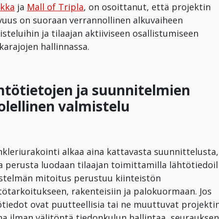
kka
ja
Mall of Tripla
, on osoittanut, että projektin
vuus on suoraan verrannollinen alkuvaiheen
isteluihin ja tilaajan aktiiviseen osallistumiseen
karajojen hallinnassa.
htötietojen ja suunnitelmien
olellinen valmistelu
nkleriurakointi alkaa aina kattavasta suunnittelusta,
a perusta luodaan tilaajan toimittamilla lähtötiedoil
estelmän mitoitus perustuu kiinteistön
tötarkoitukseen, rakenteisiin ja palokuormaan. Jos
ötiedot ovat puutteellisia tai ne muuttuvat projekti
na ilman välitöntä tiedonkulun hallintaa, seuraukse