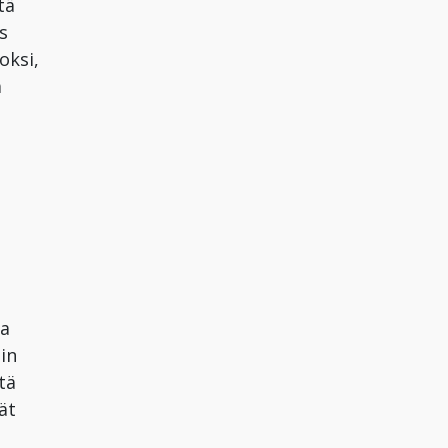
tä
s
oksi,
a
ka
in
tä
ät