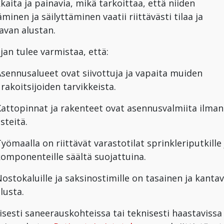
kaita ja painavia, mikä tarkoittaa, että niiden
äminen ja säilyttäminen vaatii riittävästi tilaa ja
avan alustan.
ajan tulee varmistaa, että:
sennusalueet ovat siivottuja ja vapaita muiden
rakoitsijoiden tarvikkeista.
attopinnat ja rakenteet ovat asennusvalmiita ilman
steitä.
yömaalla on riittävät varastotilat sprinkleriputkille 
omponenteille säältä suojattuina.
ostokaluille ja saksinostimille on tasainen ja kanta
lusta.
yisesti saneerauskohteissa tai teknisesti haastavissa