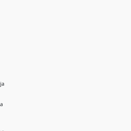
ja
va