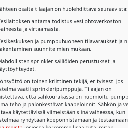
lähteen osalta tilaajan on huolehdittava seuraavista:
Vesilaitoksen antama todistus vesijohtoverkoston
aineesta ja virtaamasta.
Vesikeskuksen ja pumppuhuoneen tilavaraukset ja n
rakentaminen suunnitelmien mukaan.
ahdollisten sprinklerisäiliöiden perustukset ja
äyttöyhteydet.
önsyöttö on toinen kriittinen tekijä, erityisesti jos
estelmä vaatii sprinkleripumppuja. Tilaajan on
istettava, että sähköurakassa on huomioitu pump
ima teho ja palonkestävät kaapeloinnit. Sähkön ja v
ltava käytettävissä viimeistään siinä vaiheessa, kun
estelmää ryhdytään koeponnistamaan ja testaamaan
oa meistä
-osiossa kerromme lisää siitä, miten