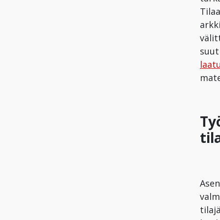
Tila
arkk
välit
suut
laat
mate
Ty
til
Asen
valmi
tilaj