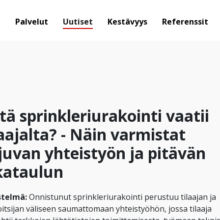
ä
Palvelut
Uutiset
Kestävyys
Referenssit
tä sprinkleriurakointi vaatii
laajalta? - Näin varmistat
juvan yhteistyön ja pitävän
kataulun
stelmä:
Onnistunut sprinkleriurakointi perustuu tilaajan ja
itsijan väliseen saumattomaan yhteistyöhön, jossa tilaaja