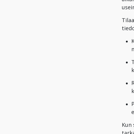
usei
Tila
tied
K
T
k
k
e
Kun 
tark