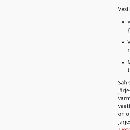
Vesi
p
M
t
Sähk
järj
varm
vaat
on o
järj
Tiet