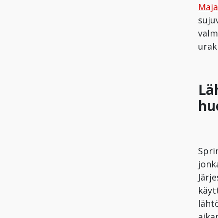
Maja
suju
valm
urak
Lä
hu
Spri
jonk
Järj
käyt
läht
aika