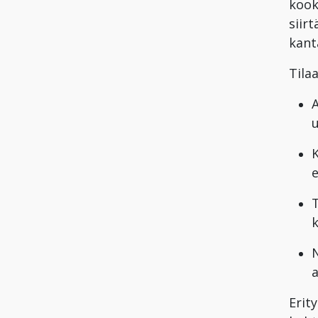
kook
siirt
kant
Tila
A
u
K
e
T
k
N
a
Erit