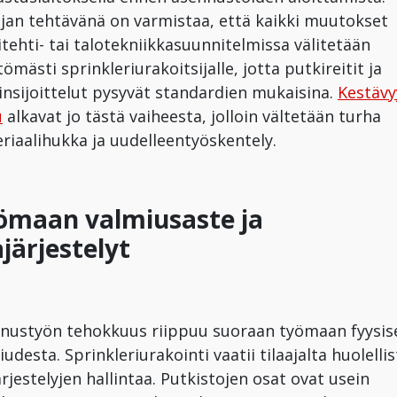
ajan tehtävänä on varmistaa, että kaikki muutokset
itehti- tai talotekniikkasuunnitelmissa välitetään
tömästi sprinkleriurakoitsijalle, jotta putkireitit ja
insijoittelut pysyvät standardien mukaisina.
Kestävy
u
alkavat jo tästä vaiheesta, jolloin vältetään turha
riaalihukka ja uudelleentyöskentely.
ömaan valmiusaste ja
ajärjestelyt
nustyön tehokkuus riippuu suoraan työmaan fyysis
udesta. Sprinkleriurakointi vaatii tilaajalta huolellis
ärjestelyjen hallintaa. Putkistojen osat ovat usein