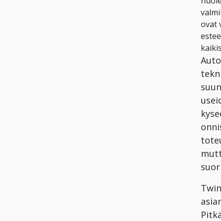
huole
valmi
ovat 
estee
kaiki
Auto
tekn
suun
usei
kyse
onni
tote
mutt
suori
Twin
asia
Pitk