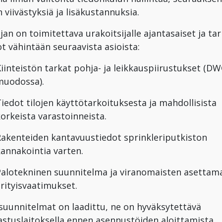
n viivästyksiä ja lisäkustannuksia.
ajan on toimitettava urakoitsijalle ajantasaiset ja ta
ot vähintään seuraavista asioista:
iinteistön tarkat pohja- ja leikkauspiirustukset (DW
muodossa).
iedot tilojen käyttötarkoituksesta ja mahdollisista
orkeista varastoinneista.
Rakenteiden kantavuustiedot sprinkleriputkiston
annakointia varten.
Palotekninen suunnitelma ja viranomaisten asettam
rityisvaatimukset.
suunnitelmat on laadittu, ne on hyväksytettävä
astuslaitoksella ennen asennustöiden aloittamista.