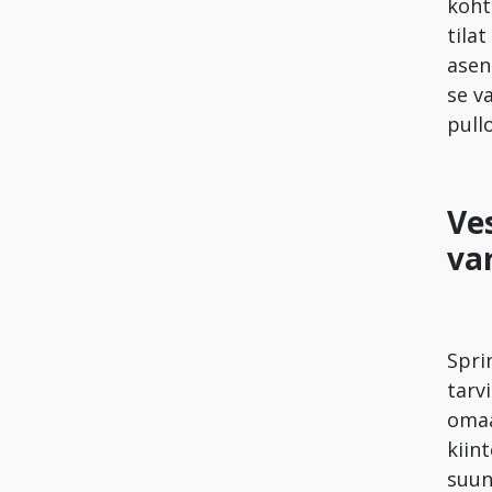
koht
tila
asen
se v
pull
Ve
va
Spri
tarv
omaa
kiint
suun