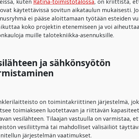
eissa, kuten
Ratina-toimistotalossa
, on kriittistä, et
t ovat käytettävissä sovitun aikataulun mukaisesti. Jo
nusryhmä ei pääse aloittamaan työtään esteiden vu
aikuttaa koko projektin etenemiseen ja voi aiheutta
onkauloja muille talotekniikka-asennuksille.
silähteen ja sähkönsyötön
rmistaminen
nklerilaitteisto on toimintakriittinen järjestelmä, jo
itsee toimiakseen luotettavan ja riittävän kapasiteet
van vesilähteen. Tilaajan vastuulla on varmistaa, et
eistön vesiliittymä tai mahdolliset välisäiliöt täyttäv
nitellun järjestelmän vaatimukset.