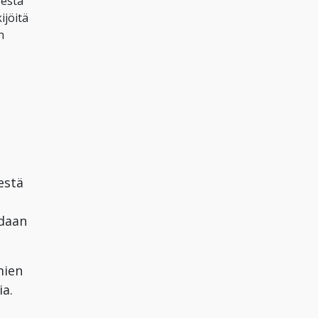
sestä
ijöitä
n
estä
idaan
mien
ia.