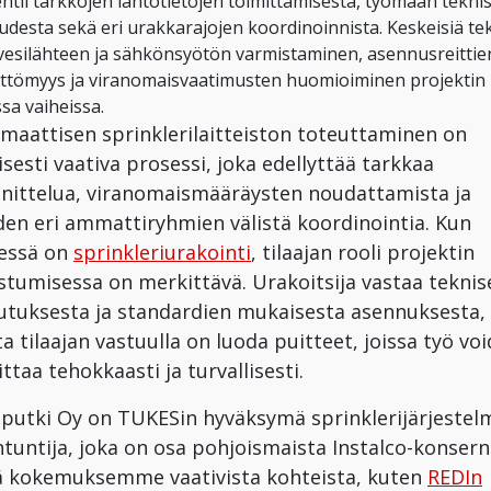
htii tarkkojen lähtötietojen toimittamisesta, työmaan tekni
udesta sekä eri urakkarajojen koordinoinnista. Keskeisiä tek
vesilähteen ja sähkönsyötön varmistaminen, asennusreittie
ttömyys ja viranomaisvaatimusten huomioiminen projektin
ssa vaiheissa.
maattisen sprinklerilaitteiston toteuttaminen on
isesti vaativa prosessi, joka edellyttää tarkkaa
nittelua, viranomaismääräysten noudattamista ja
den eri ammattiryhmien välistä koordinointia. Kun
essä on
sprinkleriurakointi
, tilaajan rooli projektin
stumisessa on merkittävä. Urakoitsija vastaa teknis
utuksesta ja standardien mukaisesta asennuksesta,
a tilaajan vastuulla on luoda puitteet, joissa työ vo
ttaa tehokkaasti ja turvallisesti.
putki Oy on TUKESin hyväksymä sprinklerijärjestel
ntuntija, joka on osa pohjoismaista Instalco-konsern
ä kokemuksemme vaativista kohteista, kuten
REDIn