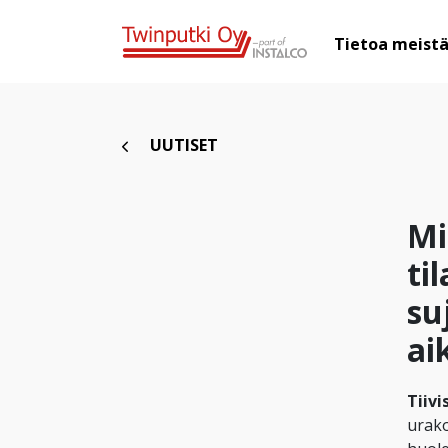
Tietoa meist
UUTISET
Mi
ti
su
ai
Tiivi
urako